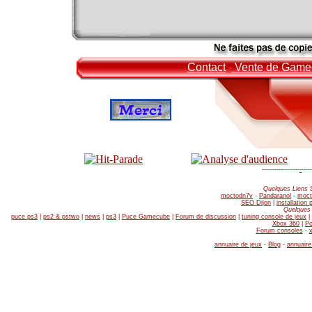
Contact
-
Vente de Game
------------------
-
-----
Quelques Liens 
moctodn7v
-
Pandaranol
-
moct
SEO Dijon
|
installation
Quelques 
puce ps3
|
ps2 & pstwo
|
news
|
ps3
|
Puce Gamecube
|
Forum de discussion
|
tuning console de jeux
|
Xbox 360
|
Po
Forum consoles
-
annuaire de jeux
-
Blog
-
annuaire