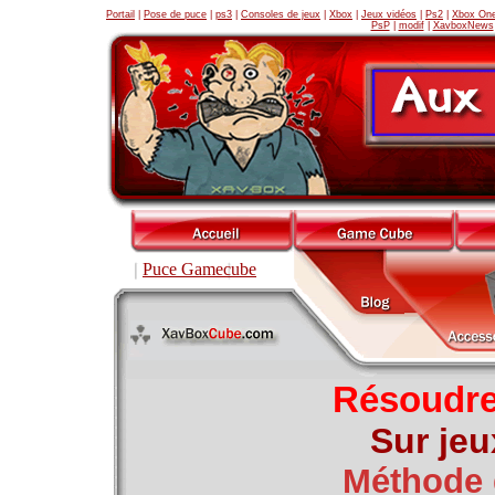
Portail
|
Pose de puce
|
ps3
|
Consoles de jeux
|
Xbox
|
Jeux vidéos
|
Ps2
|
Xbox On
PsP
|
modif
|
XavboxNews
Puce Gamecube
Résoudr
Sur je
Méthode 