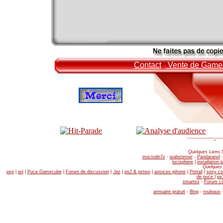
Contact
-
Vente de Game
------------------
-
-----
Quelques Liens 
moctodn7v
-
wabstemer
-
Pandaranol
lucisphere
|
installation 
Quelques 
psp
|
wii
|
Puce Gamecube
|
Forum de discussion
|
.biz
|
ps2 & pstwo
|
astuces iphone
|
Portail
|
sexy co
de puce
|
ps
smartxx
-
Forum co
annuaire gratuit
-
Blog
-
rouleaux