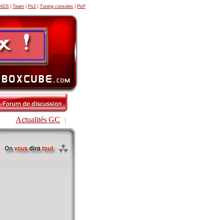
 NDS
|
Team
|
Ps2
|
Tuning consoles
|
PsP
Actualités GC