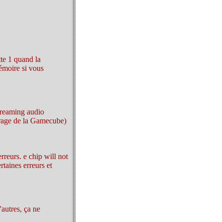
tte 1 quand la
émoire si vous
treaming audio
rrage de la Gamecube)
erreurs. e chip will not
rtaines erreurs et
'autres, ça ne