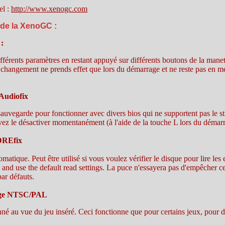
el :
http://www.xenogc.com
 de la XenoGC :
 :
fférents paramètres en restant appuyé sur différents boutons de la mane
hangement ne prends effet que lors du démarrage et ne reste pas en m
'Audiofix
sauvegarde pour fonctionner avec divers bios qui ne supportent pas le s
ez le désactiver momentanément (à l'aide de la touche L lors du déma
 DREfix
matique. Peut être utilisé si vous voulez vérifier le disque pour lire les 
s and use the default read settings. La puce n'essayera pas d'empêcher ce
par défauts.
hage NTSC/PAL
nné au vue du jeu inséré. Ceci fonctionne que pour certains jeux, pour d