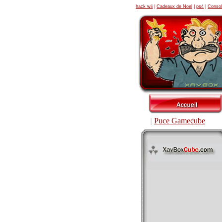
hack wii
|
Cadeaux de Noel
|
ps4
|
Consol
Puce Gamecube