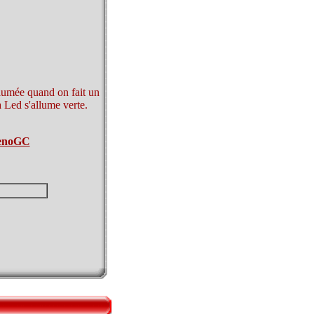
lumée quand on fait un
la Led s'allume verte.
.
 XenoGC