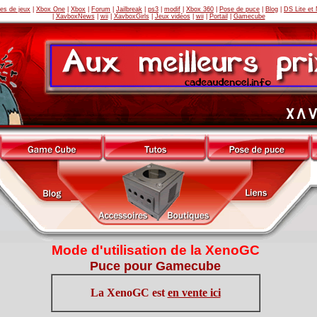
es de jeux
|
Xbox One
|
Xbox
|
Forum
|
Jailbreak
|
ps3
|
modif
|
Xbox 360
|
Pose de puce
|
Blog
|
DS Lite et
|
XavboxNews
|
wii
|
XavboxGirls
|
Jeux vidéos
|
wii
|
Portail
|
Gamecube
Mode d'utilisation de la XenoGC
Puce pour Gamecube
La XenoGC est
en vente ici